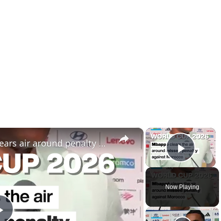
×
×
World Cup 2026: Mbappé clears air around penalty against Morocco
Play 
Now Playing