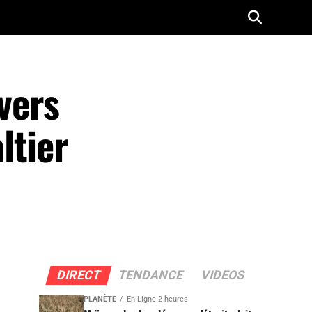
vers
ltier
DIRECT
TENDANCE
VIDEOS
PLANÈTE
En Ligne 2 heures