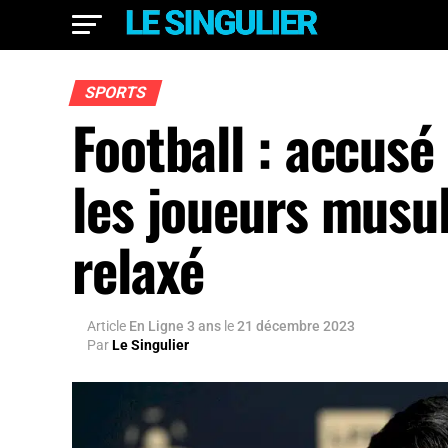
SPORTS
Football : accusé
les joueurs musu
relaxé
Article
En Ligne 3 ans
le
21 décembre 2023
Par
Le Singulier