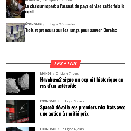
PLANÈTE
En Ligne 17 minutes
La chaleur repart à l’assaut du pays et vise cette fois le
nord
ÉCONOMIE
En Ligne 22 minutes
Trois repreneurs sur les rangs pour sauver Duralex
LES + LUS
MONDE
En Ligne 7 jours
Hayabusa2 signe un exploit historique au
ras d’un astéroïde
ÉCONOMIE
En Ligne 3 jours
SpaceX dévoile ses premiers résultats avec
une action à moitié prix
ÉCONOMIE
En Ligne 6 jours