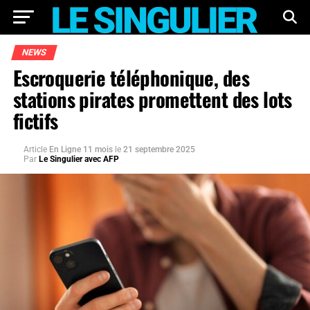
NEWS
Escroquerie téléphonique, des
stations pirates promettent des lots
fictifs
Article
En Ligne 11 mois
le
21 septembre 2025
Par
Le Singulier avec AFP