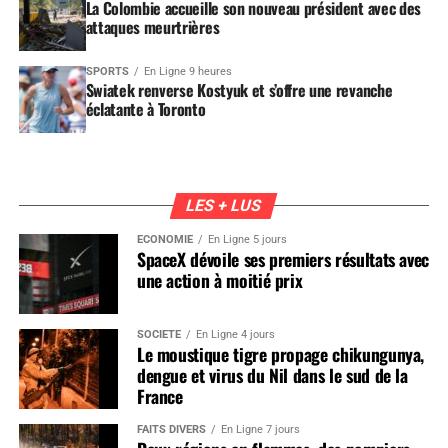
La Colombie accueille son nouveau président avec des
attaques meurtrières
SPORTS
En Ligne 9 heures
Swiatek renverse Kostyuk et s’offre une revanche
éclatante à Toronto
LES + LUS
ÉCONOMIE
En Ligne 5 jours
SpaceX dévoile ses premiers résultats avec
une action à moitié prix
SOCIÉTÉ
En Ligne 4 jours
Le moustique tigre propage chikungunya,
dengue et virus du Nil dans le sud de la
France
FAITS DIVERS
En Ligne 7 jours