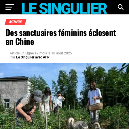
MONDE
Des sanctuaires féminins éclosent
en Chine
Article
En Ligne 12 mois
le
18 août 2025
Par
Le Singulier avec AFP