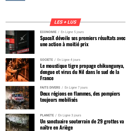
LES + LUS
ÉCONOMIE
En Ligne 5 jours
SpaceX dévoile ses premiers résultats avec
une action à moitié prix
SOCIÉTÉ
En Ligne 4 jours
Le moustique tigre propage chikungunya,
dengue et virus du Nil dans le sud de la
France
FAITS DIVERS
En Ligne 7 jours
Deux régions en flammes, des pompiers
toujours mobilisés
PLANÈTE
En Ligne 3 jours
Un sanctuaire souterrain de 29 grottes va
naître en Ariège