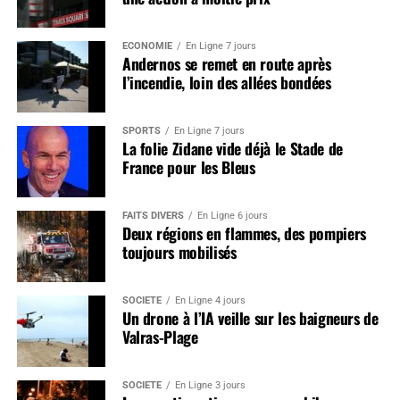
ÉCONOMIE
En Ligne 7 jours
Andernos se remet en route après
l’incendie, loin des allées bondées
SPORTS
En Ligne 7 jours
La folie Zidane vide déjà le Stade de
France pour les Bleus
FAITS DIVERS
En Ligne 6 jours
Deux régions en flammes, des pompiers
toujours mobilisés
SOCIÉTÉ
En Ligne 4 jours
Un drone à l’IA veille sur les baigneurs de
Valras-Plage
SOCIÉTÉ
En Ligne 3 jours