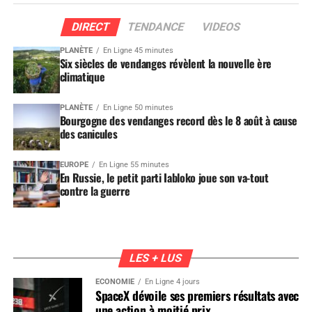
DIRECT
TENDANCE
VIDEOS
PLANÈTE
En Ligne 45 minutes
Six siècles de vendanges révèlent la nouvelle ère
climatique
PLANÈTE
En Ligne 50 minutes
Bourgogne des vendanges record dès le 8 août à cause
des canicules
EUROPE
En Ligne 55 minutes
En Russie, le petit parti Iabloko joue son va-tout
contre la guerre
LES + LUS
ÉCONOMIE
En Ligne 4 jours
SpaceX dévoile ses premiers résultats avec
une action à moitié prix