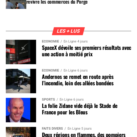
revivre les commerces du Porge
LES + LUS
ÉCONOMIE
En Ligne 4 jours
SpaceX dévoile ses premiers résultats avec
une action à moitié prix
ÉCONOMIE
En Ligne 6 jours
Andernos se remet en route après
l’incendie, loin des allées bondées
SPORTS
En Ligne 6 jours
La folie Zidane vide déjà le Stade de
France pour les Bleus
FAITS DIVERS
En Ligne 5 jours
Deux régions en flammes, des pompiers