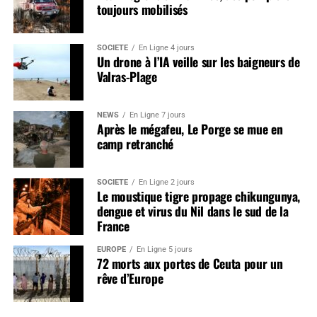
toujours mobilisés
SOCIÉTÉ
En Ligne 4 jours
Un drone à l’IA veille sur les baigneurs de
Valras-Plage
NEWS
En Ligne 7 jours
Après le mégafeu, Le Porge se mue en
camp retranché
SOCIÉTÉ
En Ligne 2 jours
Le moustique tigre propage chikungunya,
dengue et virus du Nil dans le sud de la
France
EUROPE
En Ligne 5 jours
72 morts aux portes de Ceuta pour un
rêve d’Europe