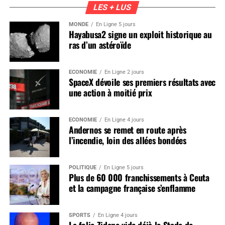
LES + LUS
MONDE
En Ligne 5 jours
Hayabusa2 signe un exploit historique au
ras d’un astéroïde
ÉCONOMIE
En Ligne 2 jours
SpaceX dévoile ses premiers résultats avec
une action à moitié prix
ÉCONOMIE
En Ligne 4 jours
Andernos se remet en route après
l’incendie, loin des allées bondées
POLITIQUE
En Ligne 5 jours
Plus de 60 000 franchissements à Ceuta
et la campagne française s’enflamme
SPORTS
En Ligne 4 jours
La folie Zidane vide déjà le Stade de