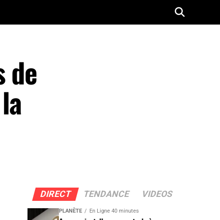
s de
 la
DIRECT
TENDANCE
VIDEOS
PLANÈTE
En Ligne 40 minutes