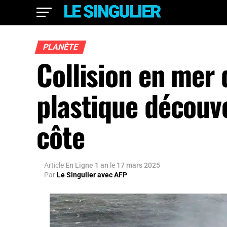
PLANÈTE
Collision en mer 
plastique découve
côte
Article
En Ligne 1 an
le
17 mars 2025
Par
Le Singulier avec AFP