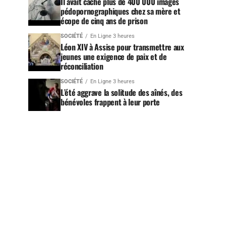
Il avait caché plus de 400 000 images
pédopornographiques chez sa mère et
écope de cinq ans de prison
SOCIÉTÉ
En Ligne 3 heures
Léon XIV à Assise pour transmettre aux
jeunes une exigence de paix et de
réconciliation
SOCIÉTÉ
En Ligne 3 heures
L’été aggrave la solitude des aînés, des
bénévoles frappent à leur porte