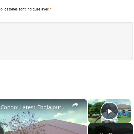
bligatoires sont indiqués avec
*
×
×
Democratic Republic of the Congo: Latest Ebola outbreak overstretches DRC health system.
Play 