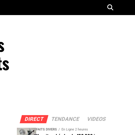
s
ts
DIRECT
TENDANCE
VIDEOS
FAITS DIVERS
En Ligne 2 heures