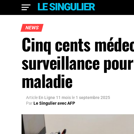
NEWS
Cinq cents médec
surveillance pour
maladie
Article
En Ligne 11 mois
le
1 septembre 2025
Par
Le Singulier avec AFP