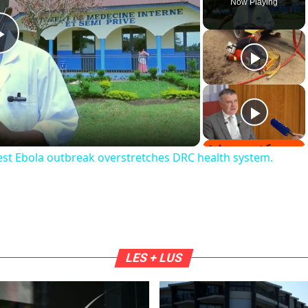
Now Playing
Play
Video
est Ebola outbreak overstretches DRC health system.
LES + LUS