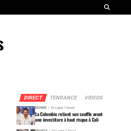
s
DIRECT
TENDANCE
VIDEOS
MONDE
En Ligne 1 heure
La Colombie retient son souffle avant
une investiture à haut risque à Cali
SPORTS
En Ligne 1 heure