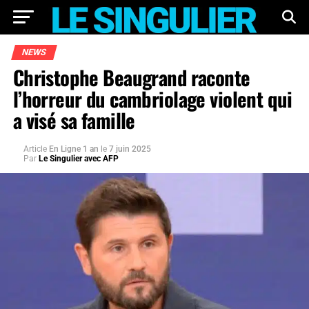
NEWS
Christophe Beaugrand raconte
l’horreur du cambriolage violent qui
a visé sa famille
Article
En Ligne 1 an
le
7 juin 2025
Par
Le Singulier avec AFP