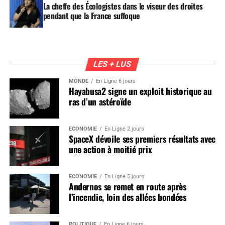
La cheffe des Écologistes dans le viseur des droites
pendant que la France suffoque
LES + LUS
MONDE
En Ligne 6 jours
Hayabusa2 signe un exploit historique au
ras d’un astéroïde
ÉCONOMIE
En Ligne 2 jours
SpaceX dévoile ses premiers résultats avec
une action à moitié prix
ÉCONOMIE
En Ligne 5 jours
Andernos se remet en route après
l’incendie, loin des allées bondées
POLITIQUE
En Ligne 6 jours