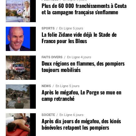
Plus de 60 000 franchissements à Ceuta
et la campagne française s’enflamme
SPORTS
En Ligne 5 jours
La folie Zidane vide déjà le Stade de
France pour les Bleus
FAITS DIVERS
En Ligne 4 jours
Deux régions en flammes, des pompiers
toujours mobilisés
NEWS
En Ligne 5 jours
Après le mégafeu, Le Porge se mue en
camp retranché
SOCIÉTÉ
En Ligne 6 jours
Après dix jours de mégafeu, des kinés
bénévoles retapent les pompiers