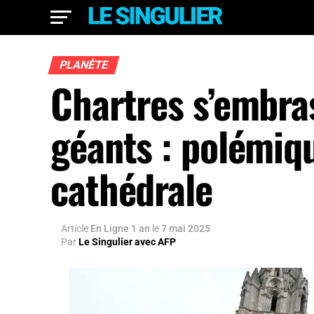
PLANÈTE
Chartres s’embra
géants : polémiqu
cathédrale
Article
En Ligne 1 an
le
7 mai 2025
Par
Le Singulier avec AFP