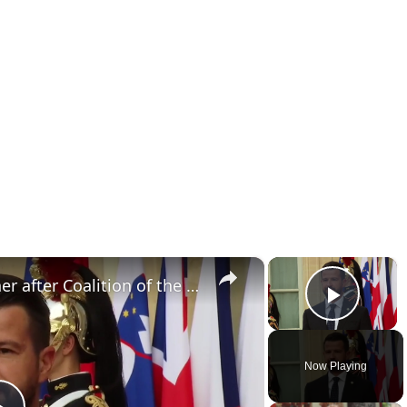
×
×
France: Leaders attend dinner after Coalition of the Willing summit in Paris.
Play 
Now Playing