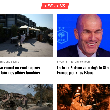
LES + LUS
En Ligne 6 jours
SPORTS
En Ligne 6 jours
se remet en route après
La folie Zidane vide déjà le Sta
, loin des allées bondées
France pour les Bleus