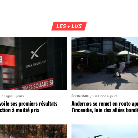
LES + LUS
En Ligne 3 jours
ÉCONOMIE
En Ligne 6 jours
oile ses premiers résultats
Andernos se remet en route ap
ction à moitié prix
l’incendie, loin des allées bond