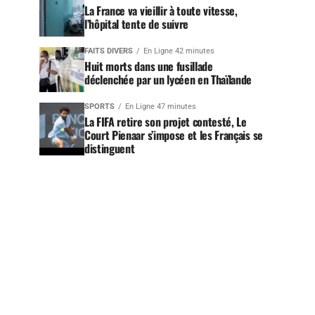
La France va vieillir à toute vitesse,
l’hôpital tente de suivre
FAITS DIVERS
En Ligne 42 minutes
Huit morts dans une fusillade
déclenchée par un lycéen en Thaïlande
SPORTS
En Ligne 47 minutes
La FIFA retire son projet contesté, Le
Court Pienaar s’impose et les Français se
distinguent