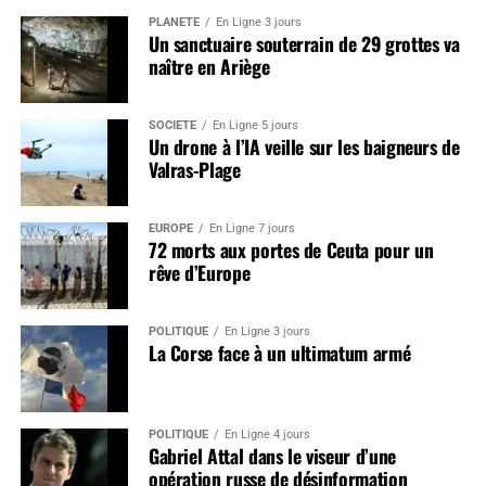
PLANÈTE
En Ligne 3 jours
Un sanctuaire souterrain de 29 grottes va
naître en Ariège
SOCIÉTÉ
En Ligne 5 jours
Un drone à l’IA veille sur les baigneurs de
Valras-Plage
EUROPE
En Ligne 7 jours
72 morts aux portes de Ceuta pour un
rêve d’Europe
POLITIQUE
En Ligne 3 jours
La Corse face à un ultimatum armé
POLITIQUE
En Ligne 4 jours
Gabriel Attal dans le viseur d’une
opération russe de désinformation