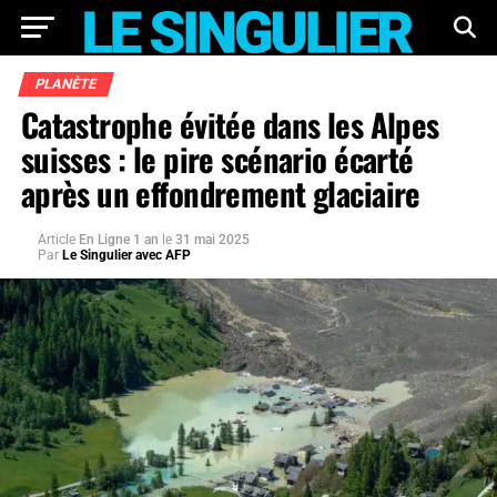
PLANÈTE
Catastrophe évitée dans les Alpes
suisses : le pire scénario écarté
après un effondrement glaciaire
Article
En Ligne 1 an
le
31 mai 2025
Par
Le Singulier avec AFP