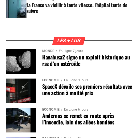
La France va vieillir à toute vitesse, l’hôpital tente de
suivre
LES + LUS
MONDE
En Ligne 7 jours
Hayabusa2 signe un exploit historique au
ras d’un astéroïde
ÉCONOMIE
En Ligne 3 jours
SpaceX dévoile ses premiers résultats avec
une action à moitié prix
ÉCONOMIE
En Ligne 6 jours
Andernos se remet en route après
l’incendie, loin des allées bondées