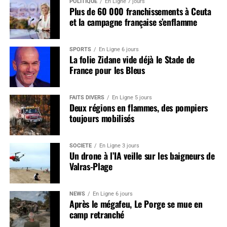
POLITIQUE
En Ligne 7 jours
Plus de 60 000 franchissements à Ceuta
et la campagne française s’enflamme
SPORTS
En Ligne 6 jours
La folie Zidane vide déjà le Stade de
France pour les Bleus
FAITS DIVERS
En Ligne 5 jours
Deux régions en flammes, des pompiers
toujours mobilisés
SOCIÉTÉ
En Ligne 3 jours
Un drone à l’IA veille sur les baigneurs de
Valras-Plage
NEWS
En Ligne 6 jours
Après le mégafeu, Le Porge se mue en
camp retranché