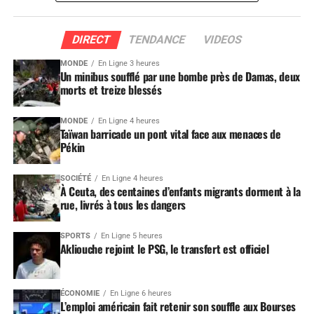
DIRECT
TENDANCE
VIDEOS
MONDE
En Ligne 3 heures
Un minibus soufflé par une bombe près de Damas, deux
morts et treize blessés
MONDE
En Ligne 4 heures
Taïwan barricade un pont vital face aux menaces de
Pékin
SOCIÉTÉ
En Ligne 4 heures
À Ceuta, des centaines d’enfants migrants dorment à la
rue, livrés à tous les dangers
SPORTS
En Ligne 5 heures
Akliouche rejoint le PSG, le transfert est officiel
ÉCONOMIE
En Ligne 6 heures
L’emploi américain fait retenir son souffle aux Bourses