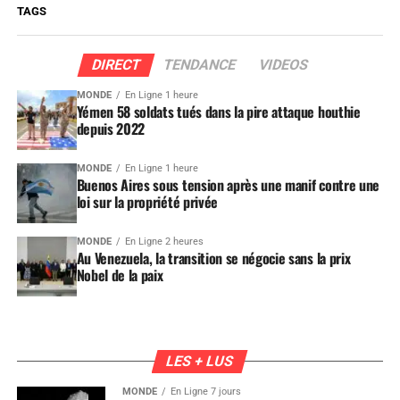
TAGS
DIRECT
TENDANCE
VIDEOS
MONDE
En Ligne 1 heure
Yémen 58 soldats tués dans la pire attaque houthie
depuis 2022
MONDE
En Ligne 1 heure
Buenos Aires sous tension après une manif contre une
loi sur la propriété privée
MONDE
En Ligne 2 heures
Au Venezuela, la transition se négocie sans la prix
Nobel de la paix
LES + LUS
MONDE
En Ligne 7 jours