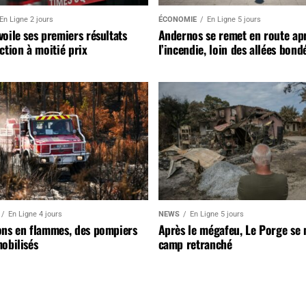
En Ligne 2 jours
ÉCONOMIE
En Ligne 5 jours
oile ses premiers résultats
Andernos se remet en route ap
ction à moitié prix
l’incendie, loin des allées bond
En Ligne 4 jours
NEWS
En Ligne 5 jours
ons en flammes, des pompiers
Après le mégafeu, Le Porge se
obilisés
camp retranché