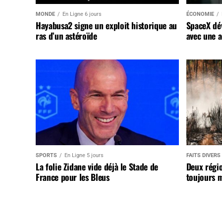
MONDE
En Ligne 6 jours
ÉCONOMIE
Hayabusa2 signe un exploit historique au
SpaceX dév
ras d’un astéroïde
avec une a
SPORTS
En Ligne 5 jours
FAITS DIVERS
La folie Zidane vide déjà le Stade de
Deux régi
France pour les Bleus
toujours m