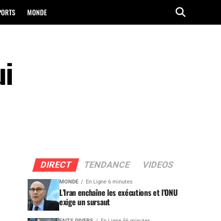
PORTS
MONDE
ui
DIRECT
TENDANCE
VIDEOS
MONDE
En Ligne 6 minutes
L’Iran enchaîne les exécutions et l’ONU
exige un sursaut
FAITS DIVERS
En Ligne 56 minutes