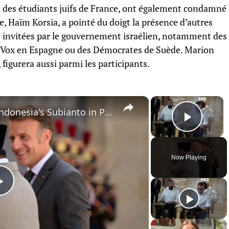
n des étudiants juifs de France, ont également condamné
e, Haïm Korsia, a pointé du doigt la présence d’autres
 invitées par le gouvernement israélien, notamment des
e Vox en Espagne ou des Démocrates de Suède. Marion
igurera aussi parmi les participants.
×
×
France: Macron welcomes Indonesia's Subianto in Paris.
Play 
Now Playing
Play
Video