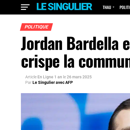
THAU
POLIT
POLITIQUE
Jordan Bardella en
crispe la commun
Article
En Ligne 1 an
le
26 mars 2025
Par
Le Singulier avec AFP