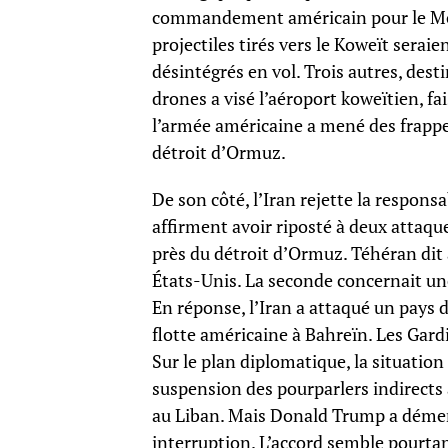
commandement américain pour le Moye
projectiles tirés vers le Koweït serai
désintégrés en vol. Trois autres, dest
drones a visé l’aéroport koweïtien, fai
l’armée américaine a mené des frappes
détroit d’Ormuz.
De son côté, l’Iran rejette la respons
affirment avoir riposté à deux attaqu
près du détroit d’Ormuz. Téhéran dit a
États-Unis. La seconde concernait u
En réponse, l’Iran a attaqué un pays 
flotte américaine à Bahreïn. Les Gar
Sur le plan diplomatique, la situatio
suspension des pourparlers indirects a
au Liban. Mais Donald Trump a dément
interruption. L’accord semble pourtan