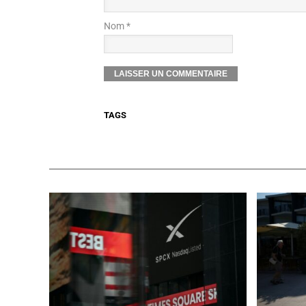
Nom *
TAGS