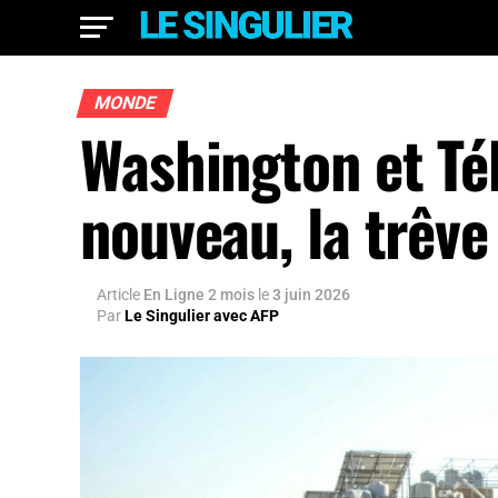
MONDE
Washington et Téh
nouveau, la trêve 
Article
En Ligne 2 mois
le
3 juin 2026
Par
Le Singulier avec AFP