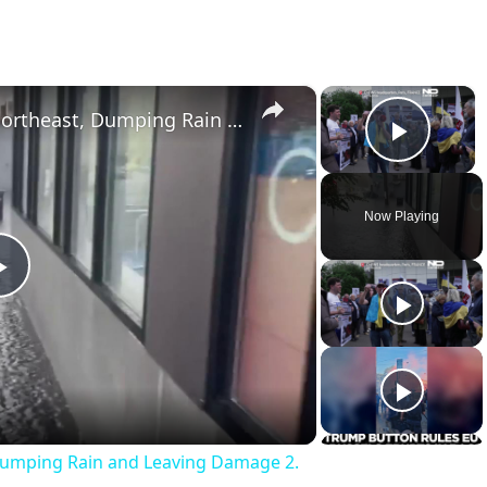
×
×
US: Strong Storms Sweep Northeast, Dumping Rain and Leaving Damage 2.
Play 
Now Playing
Play
Video
Dumping Rain and Leaving Damage 2.