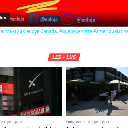
Video
te, travay ak etidye Canada. #quebecentete #ameriquelati
LES + LUS
En Ligne 2 jours
ÉCONOMIE
En Ligne 5 jours