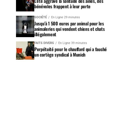
L’été aggrave la solitude des aînés, des
bénévoles frappent à leur porte
SOCIÉTÉ
En Ligne 29 minutes
Jusqu’à 1 500 euros par animal pour les
animaleries qui vendent chiens et chats
illégalement
FAITS DIVERS
En Ligne 39 minutes
Perpétuité pour le chauffard qui a fauché
un cortège syndical à Munich