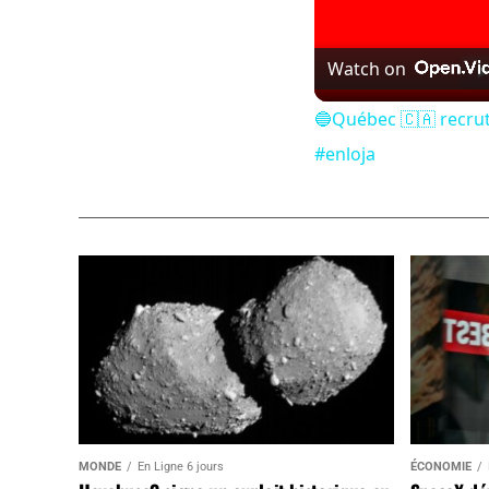
Watch on
🔵Québec 🇨🇦 recru
#enloja
MONDE
En Ligne 6 jours
ÉCONOMIE