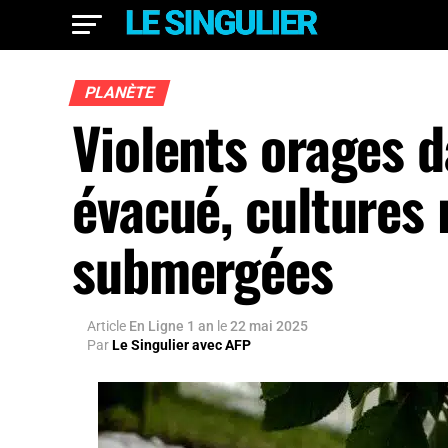
PLANÈTE
Violents orages d
évacué, cultures 
submergées
Article
En Ligne 1 an
le
22 mai 2025
Par
Le Singulier avec AFP