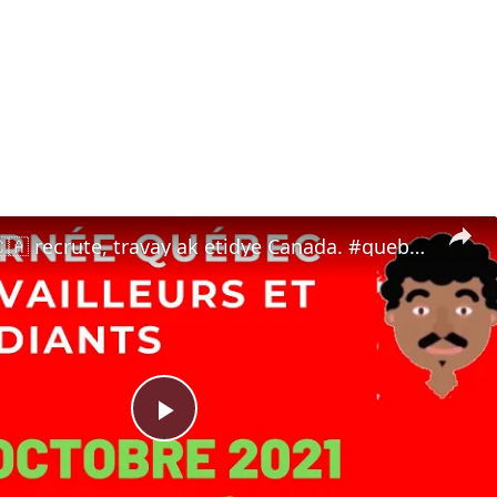
🔵Québec 🇨🇦 recrute, travay ak etidye Canada. #quebecentete #ameriquelatine #etude #canada #enloja
Play