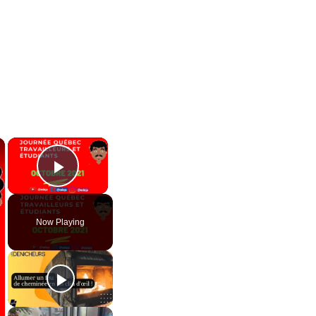
×
×
Play Video
Now Playing