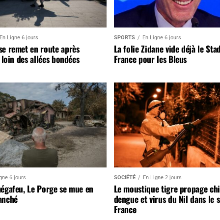
En Ligne 6 jours
SPORTS
En Ligne 6 jours
se remet en route après
La folie Zidane vide déjà le Sta
, loin des allées bondées
France pour les Bleus
gne 6 jours
SOCIÉTÉ
En Ligne 2 jours
mégafeu, Le Porge se mue en
Le moustique tigre propage ch
anché
dengue et virus du Nil dans le 
France