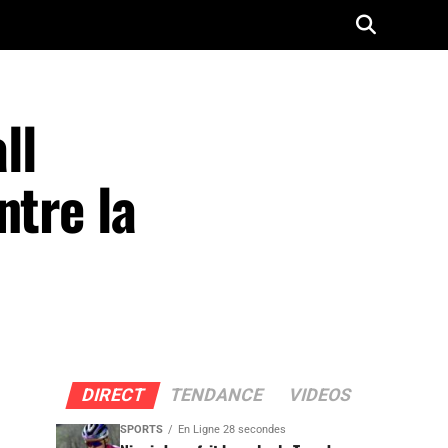
ll
ntre la
DIRECT
TENDANCE
VIDEOS
SPORTS
En Ligne 28 secondes