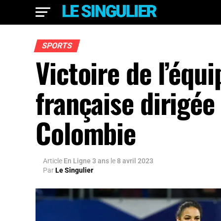
SPORTS
Victoire de l’équ
française dirigée
Colombie
Article
En Ligne 3 ans
le
8 avril 2023
Par
Le Singulier