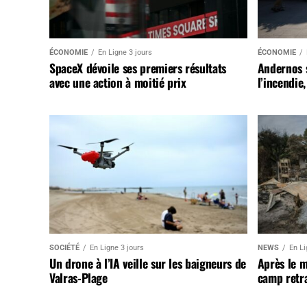
ÉCONOMIE
En Ligne 3 jours
ÉCONOMIE
SpaceX dévoile ses premiers résultats
Andernos 
avec une action à moitié prix
l’incendie
SOCIÉTÉ
En Ligne 3 jours
NEWS
En Li
Un drone à l’IA veille sur les baigneurs de
Après le 
Valras-Plage
camp retr