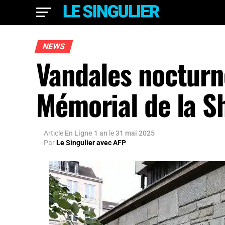
NEWS
Vandales nocturn
Mémorial de la Sh
Article
En Ligne 1 an
le
31 mai 2025
Par
Le Singulier avec AFP