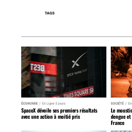
TAGS
ÉCONOMIE
En Ligne 5 jours
SOCIÉTÉ
En
SpaceX dévoile ses premiers résultats
Le mousti
avec une action à moitié prix
dengue et 
France