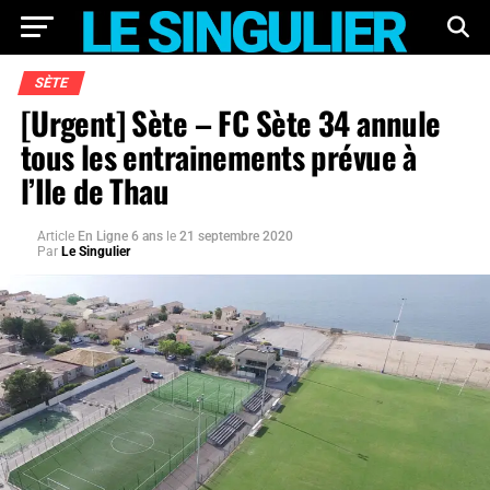
SÈTE
[Urgent] Sète – FC Sète 34 annule
tous les entrainements prévue à
l’Ile de Thau
Article
En Ligne 6 ans
le
21 septembre 2020
Par
Le Singulier