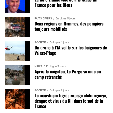
France pour les Bleus
FAITS DIVERS
En Ligne 5 jours
Deux régions en flammes, des pompiers
toujours mobilisés
SOCIÉTÉ
En Ligne 4 jours
Un drone à l’IA veille sur les baigneurs de
Valras-Plage
NEWS
En Ligne 7 jours
Après le mégafeu, Le Porge se mue en
camp retranché
SOCIÉTÉ
En Ligne 2 jours
Le moustique tigre propage chikungunya,
dengue et virus du Nil dans le sud de la
France