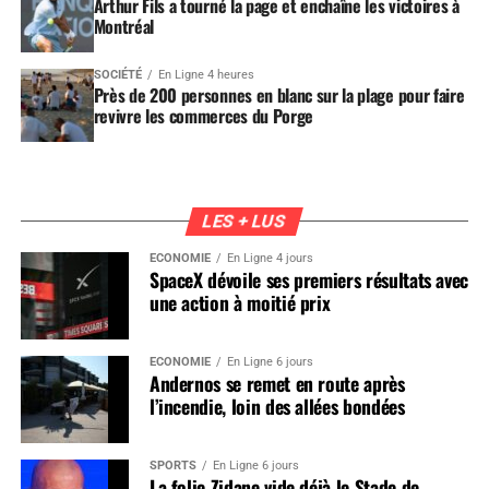
Arthur Fils a tourné la page et enchaîne les victoires à
Montréal
SOCIÉTÉ
En Ligne 4 heures
Près de 200 personnes en blanc sur la plage pour faire
revivre les commerces du Porge
LES + LUS
ÉCONOMIE
En Ligne 4 jours
SpaceX dévoile ses premiers résultats avec
une action à moitié prix
ÉCONOMIE
En Ligne 6 jours
Andernos se remet en route après
l’incendie, loin des allées bondées
SPORTS
En Ligne 6 jours
La folie Zidane vide déjà le Stade de