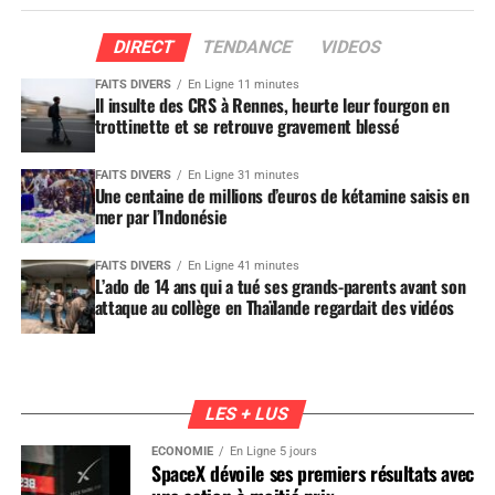
DIRECT
TENDANCE
VIDEOS
FAITS DIVERS
En Ligne 11 minutes
Il insulte des CRS à Rennes, heurte leur fourgon en
trottinette et se retrouve gravement blessé
FAITS DIVERS
En Ligne 31 minutes
Une centaine de millions d’euros de kétamine saisis en
mer par l’Indonésie
FAITS DIVERS
En Ligne 41 minutes
L’ado de 14 ans qui a tué ses grands-parents avant son
attaque au collège en Thaïlande regardait des vidéos
LES + LUS
ÉCONOMIE
En Ligne 5 jours
SpaceX dévoile ses premiers résultats avec