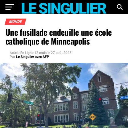
MONDE
Une fusillade endeuille une école
catholique de Minneapolis
Article
En Ligne 12 mois
le
27 août 2025
Par
Le Singulier avec AFP