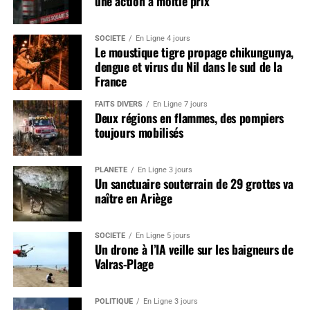
une action à moitié prix
SOCIÉTÉ
En Ligne 4 jours
Le moustique tigre propage chikungunya,
dengue et virus du Nil dans le sud de la
France
FAITS DIVERS
En Ligne 7 jours
Deux régions en flammes, des pompiers
toujours mobilisés
PLANÈTE
En Ligne 3 jours
Un sanctuaire souterrain de 29 grottes va
naître en Ariège
SOCIÉTÉ
En Ligne 5 jours
Un drone à l’IA veille sur les baigneurs de
Valras-Plage
POLITIQUE
En Ligne 3 jours