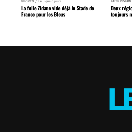
SPORTS
En Ligne 6 jours
FAITS DIVERS
La folie Zidane vide déjà le Stade de
Deux régi
France pour les Bleus
toujours m