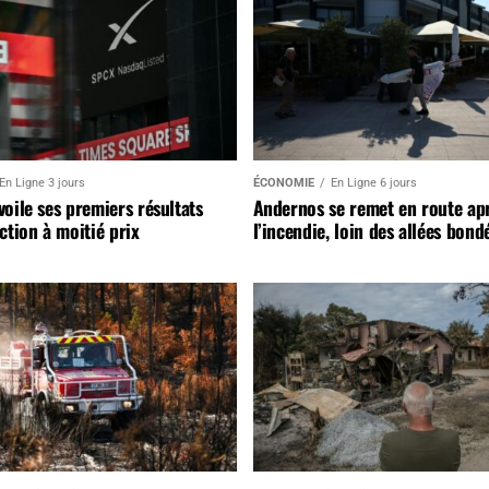
En Ligne 3 jours
ÉCONOMIE
En Ligne 6 jours
oile ses premiers résultats
Andernos se remet en route ap
ction à moitié prix
l’incendie, loin des allées bond