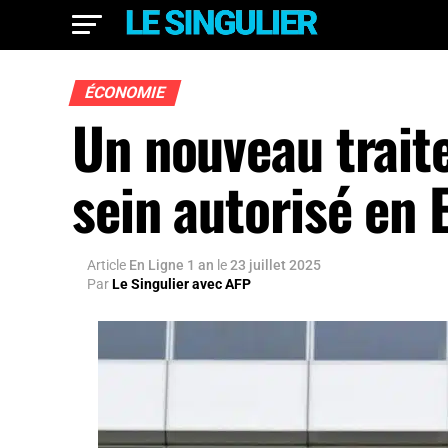
ÉCONOMIE
Un nouveau trait
sein autorisé en 
Article
En Ligne 1 an
le
23 juillet 2025
Par
Le Singulier avec AFP