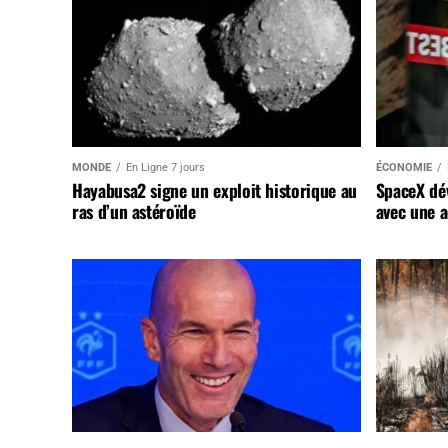
MONDE
En Ligne 7 jours
ÉCONOMIE
Hayabusa2 signe un exploit historique au
SpaceX dév
ras d’un astéroïde
avec une a