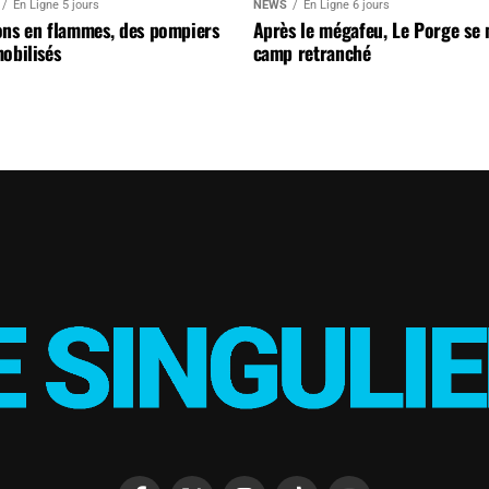
En Ligne 5 jours
NEWS
En Ligne 6 jours
ons en flammes, des pompiers
Après le mégafeu, Le Porge se
obilisés
camp retranché