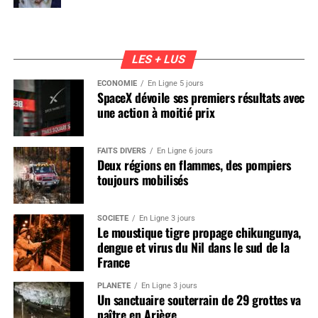
LES + LUS
ÉCONOMIE
En Ligne 5 jours
SpaceX dévoile ses premiers résultats avec
une action à moitié prix
FAITS DIVERS
En Ligne 6 jours
Deux régions en flammes, des pompiers
toujours mobilisés
SOCIÉTÉ
En Ligne 3 jours
Le moustique tigre propage chikungunya,
dengue et virus du Nil dans le sud de la
France
PLANÈTE
En Ligne 3 jours
Un sanctuaire souterrain de 29 grottes va
naître en Ariège