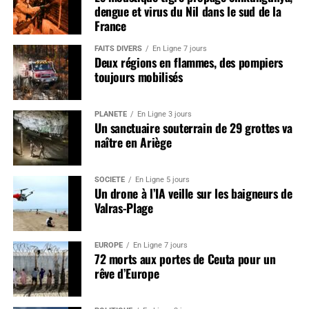
dengue et virus du Nil dans le sud de la
France
FAITS DIVERS
En Ligne 7 jours
Deux régions en flammes, des pompiers
toujours mobilisés
PLANÈTE
En Ligne 3 jours
Un sanctuaire souterrain de 29 grottes va
naître en Ariège
SOCIÉTÉ
En Ligne 5 jours
Un drone à l’IA veille sur les baigneurs de
Valras-Plage
EUROPE
En Ligne 7 jours
72 morts aux portes de Ceuta pour un
rêve d’Europe