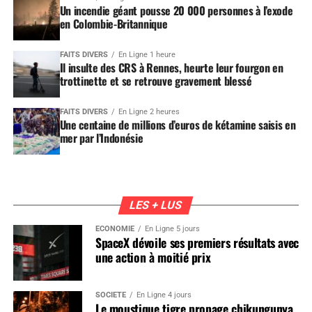
Un incendie géant pousse 20 000 personnes à l’exode
en Colombie-Britannique
FAITS DIVERS
En Ligne 1 heure
Il insulte des CRS à Rennes, heurte leur fourgon en
trottinette et se retrouve gravement blessé
FAITS DIVERS
En Ligne 2 heures
Une centaine de millions d’euros de kétamine saisis en
mer par l’Indonésie
LES + LUS
ÉCONOMIE
En Ligne 5 jours
SpaceX dévoile ses premiers résultats avec
une action à moitié prix
SOCIÉTÉ
En Ligne 4 jours
Le moustique tigre propage chikungunya,