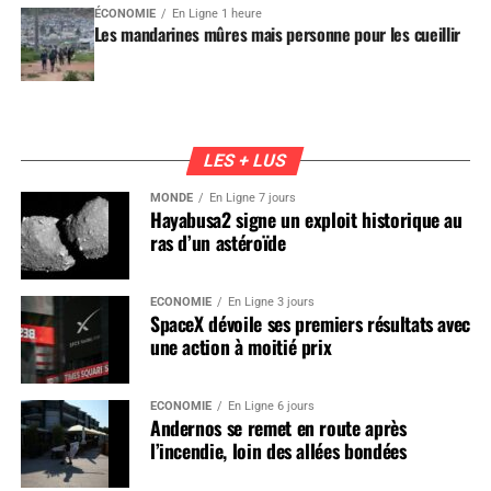
ÉCONOMIE
En Ligne 1 heure
Les mandarines mûres mais personne pour les cueillir
LES + LUS
MONDE
En Ligne 7 jours
Hayabusa2 signe un exploit historique au
ras d’un astéroïde
ÉCONOMIE
En Ligne 3 jours
SpaceX dévoile ses premiers résultats avec
une action à moitié prix
ÉCONOMIE
En Ligne 6 jours
Andernos se remet en route après
l’incendie, loin des allées bondées