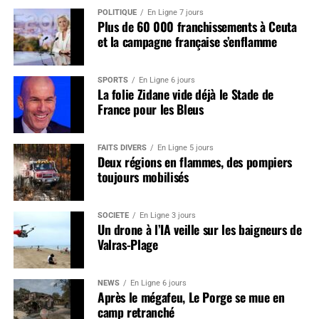
POLITIQUE
En Ligne 7 jours
Plus de 60 000 franchissements à Ceuta
et la campagne française s’enflamme
SPORTS
En Ligne 6 jours
La folie Zidane vide déjà le Stade de
France pour les Bleus
FAITS DIVERS
En Ligne 5 jours
Deux régions en flammes, des pompiers
toujours mobilisés
SOCIÉTÉ
En Ligne 3 jours
Un drone à l’IA veille sur les baigneurs de
Valras-Plage
NEWS
En Ligne 6 jours
Après le mégafeu, Le Porge se mue en
camp retranché