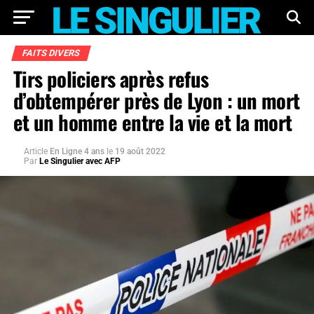
FAITS DIVERS
Tirs policiers après refus
d’obtempérer près de Lyon : un mort
et un homme entre la vie et la mort
Article
En Ligne 4 ans
le
19 août 2022
Par
Le Singulier avec AFP