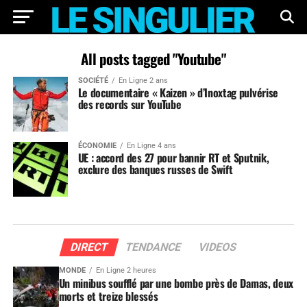
All posts tagged "Youtube"
SOCIÉTÉ
En Ligne 2 ans
Le documentaire « Kaizen » d’Inoxtag pulvérise
des records sur YouTube
ÉCONOMIE
En Ligne 4 ans
UE : accord des 27 pour bannir RT et Sputnik,
exclure des banques russes de Swift
DIRECT
TENDANCE
VIDEOS
MONDE
En Ligne 2 heures
Un minibus soufflé par une bombe près de Damas, deux
morts et treize blessés