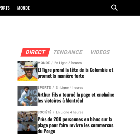
PORTS
MONDE
DIRECT
TENDANCE
VIDEOS
MONDE
En Ligne 3 heures
El Tigre prend la tête de la Colombie et
promet la manière forte
SPORTS
En Ligne 4 heures
Arthur Fils a tourné la page et enchaîne
les victoires à Montréal
SOCIÉTÉ
En Ligne 4 heures
Près de 200 personnes en blanc sur la
plage pour faire revivre les commerces
du Porge