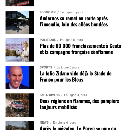
ÉCONOMIE
En Ligne 5 jours
Andernos se remet en route après
l’incendie, loin des allées bondées
POLITIQUE
En Ligne 6 jours
Plus de 60 000 franchissements à Ceuta
et la campagne française s’enflamme
SPORTS
En Ligne 5 jours
La folie Zidane vide déjà le Stade de
France pour les Bleus
FAITS DIVERS
En Ligne 4 jours
Deux régions en flammes, des pompiers
toujours mobilisés
NEWS
En Ligne 6 jours
Après le mégafeu, Le Porge se mue en