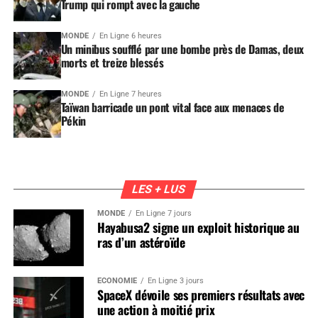
Trump qui rompt avec la gauche
MONDE
En Ligne 6 heures
Un minibus soufflé par une bombe près de Damas, deux
morts et treize blessés
MONDE
En Ligne 7 heures
Taïwan barricade un pont vital face aux menaces de
Pékin
LES + LUS
MONDE
En Ligne 7 jours
Hayabusa2 signe un exploit historique au
ras d’un astéroïde
ÉCONOMIE
En Ligne 3 jours
SpaceX dévoile ses premiers résultats avec
une action à moitié prix