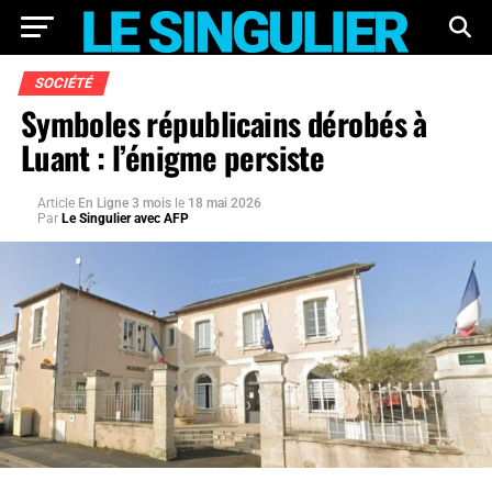
SOCIÉTÉ
Symboles républicains dérobés à
Luant : l’énigme persiste
Article
En Ligne 3 mois
le
18 mai 2026
Par
Le Singulier avec AFP