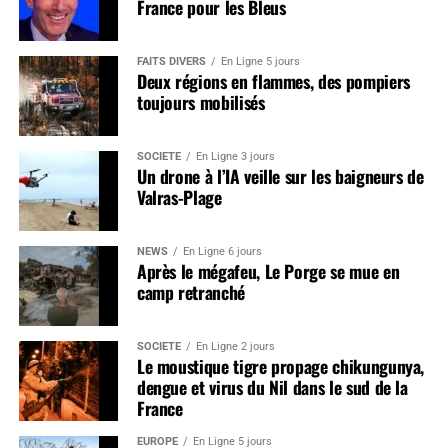
France pour les Bleus
FAITS DIVERS
En Ligne 5 jours
Deux régions en flammes, des pompiers
toujours mobilisés
SOCIÉTÉ
En Ligne 3 jours
Un drone à l’IA veille sur les baigneurs de
Valras-Plage
NEWS
En Ligne 6 jours
Après le mégafeu, Le Porge se mue en
camp retranché
SOCIÉTÉ
En Ligne 2 jours
Le moustique tigre propage chikungunya,
dengue et virus du Nil dans le sud de la
France
EUROPE
En Ligne 5 jours