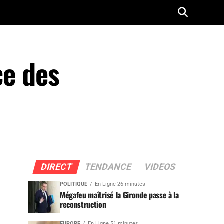
ce des
DIRECT
TENDANCE
VIDEOS
POLITIQUE
En Ligne 26 minutes
Mégafeu maîtrisé la Gironde passe à la
reconstruction
EUROPE
En Ligne 51 minutes