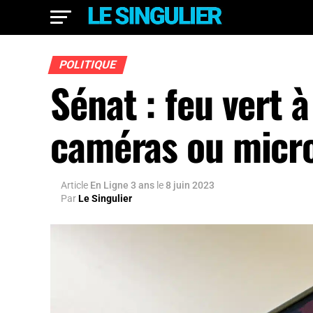
POLITIQUE
Sénat : feu vert à
caméras ou micro
Article
En Ligne 3 ans
le
8 juin 2023
Par
Le Singulier