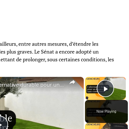
r ailleurs, entre autres mesures, d’étendre les
 les plus graves. Le Sénat a encore adopté un
nt de prolonger, sous certaines conditions, les
×
×
🟩 Gazon synthétique : L'alternative durable pour un espace vert sans contraintes
Play 
Now Playing