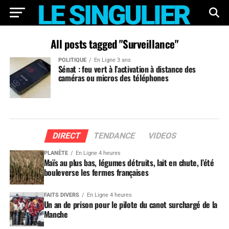
All posts tagged "Surveillance"
POLITIQUE
En Ligne 3 ans
Sénat : feu vert à l’activation à distance des
caméras ou micros des téléphones
DIRECT
TENDANCE
VIDEOS
PLANÈTE
En Ligne 4 heures
Maïs au plus bas, légumes détruits, lait en chute, l’été
bouleverse les fermes françaises
FAITS DIVERS
En Ligne 4 heures
Un an de prison pour le pilote du canot surchargé de la
Manche