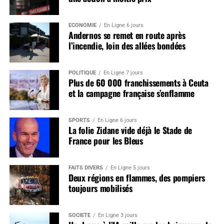
ÉCONOMIE
En Ligne 6 jours
Andernos se remet en route après
l’incendie, loin des allées bondées
POLITIQUE
En Ligne 7 jours
Plus de 60 000 franchissements à Ceuta
et la campagne française s’enflamme
SPORTS
En Ligne 6 jours
La folie Zidane vide déjà le Stade de
France pour les Bleus
FAITS DIVERS
En Ligne 5 jours
Deux régions en flammes, des pompiers
toujours mobilisés
SOCIÉTÉ
En Ligne 3 jours