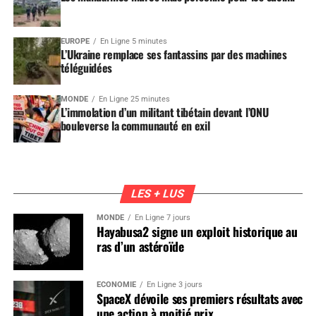
EUROPE
En Ligne 5 minutes
L’Ukraine remplace ses fantassins par des machines
téléguidées
MONDE
En Ligne 25 minutes
L’immolation d’un militant tibétain devant l’ONU
bouleverse la communauté en exil
LES + LUS
MONDE
En Ligne 7 jours
Hayabusa2 signe un exploit historique au
ras d’un astéroïde
ÉCONOMIE
En Ligne 3 jours
SpaceX dévoile ses premiers résultats avec
une action à moitié prix