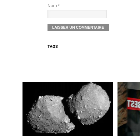
Nom *
TAGS