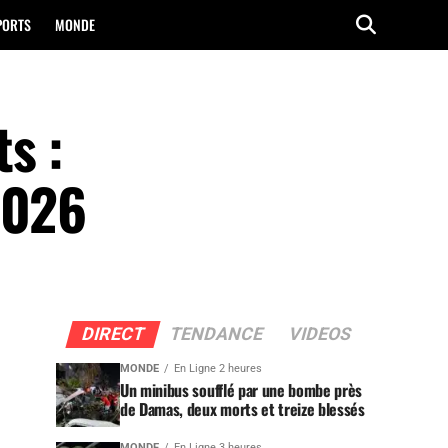
PORTS
MONDE
s :
2026
DIRECT
TENDANCE
VIDEOS
MONDE
En Ligne 2 heures
Un minibus soufflé par une bombe près
de Damas, deux morts et treize blessés
MONDE
En Ligne 3 heures