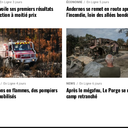
En Ligne 3 jours
ÉCONOMIE
En Ligne 5 jours
oile ses premiers résultats
Andernos se remet en route ap
ction à moitié prix
l’incendie, loin des allées bond
En Ligne 4 jours
NEWS
En Ligne 6 jours
ons en flammes, des pompiers
Après le mégafeu, Le Porge se
obilisés
camp retranché