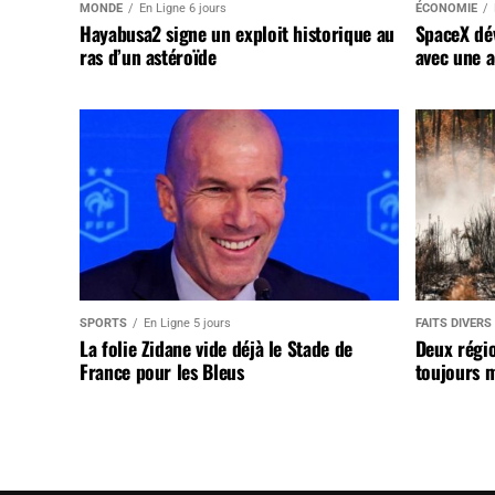
MONDE
En Ligne 6 jours
ÉCONOMIE
Hayabusa2 signe un exploit historique au
SpaceX dév
ras d’un astéroïde
avec une a
SPORTS
En Ligne 5 jours
FAITS DIVERS
La folie Zidane vide déjà le Stade de
Deux régi
France pour les Bleus
toujours m