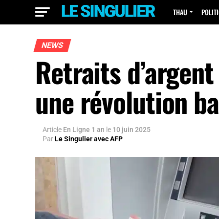
THAU
POLIT
NEWS
Retraits d’argen
une révolution b
Article
En Ligne 1 an
le
10 juin 2025
Par
Le Singulier avec AFP