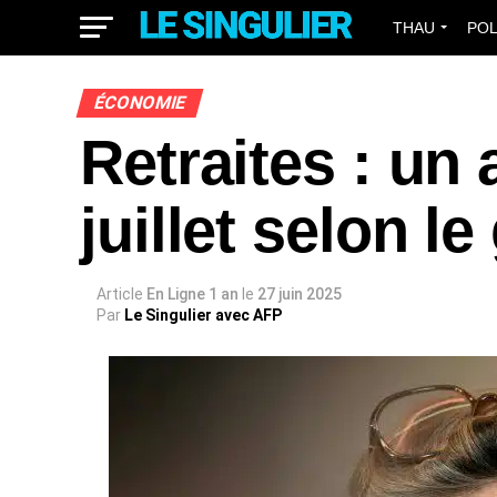
THAU
POL
MONDE
ÉCONOMIE
Retraites : un
juillet selon 
Article
En Ligne 1 an
le
27 juin 2025
Par
Le Singulier avec AFP