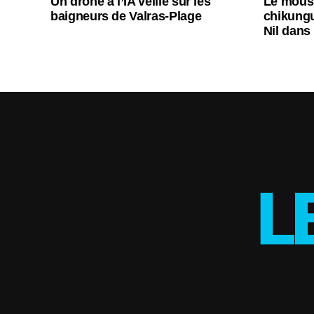
Un drone à l’IA veille sur les
Le moust
baigneurs de Valras-Plage
chikungu
Nil dans