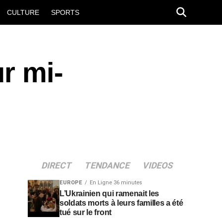
CULTURE
SPORTS
r mi-
DIRECT
TENDANCE
VIDEOS
EUROPE
En Ligne 36 minutes
L’Ukrainien qui ramenait les
soldats morts à leurs familles a été
tué sur le front