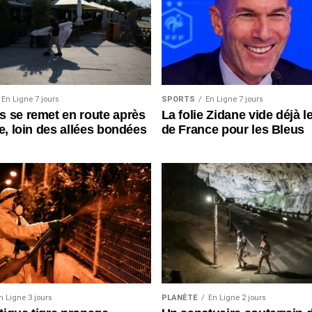
En Ligne 7 jours
SPORTS
En Ligne 7 jours
 se remet en route après
La folie Zidane vide déjà l
ie, loin des allées bondées
de France pour les Bleus
n Ligne 3 jours
PLANÈTE
En Ligne 2 jours