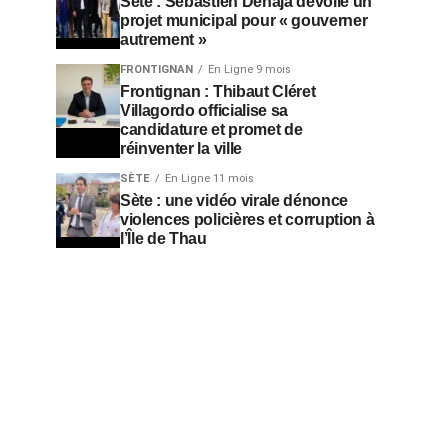
Sète : Sébastien Denaja dévoile un
projet municipal pour « gouverner
autrement »
FRONTIGNAN
En Ligne 9 mois
Frontignan : Thibaut Cléret
Villagordo officialise sa
candidature et promet de
réinventer la ville
SÈTE
En Ligne 11 mois
Sète : une vidéo virale dénonce
violences policières et corruption à
l’Île de Thau