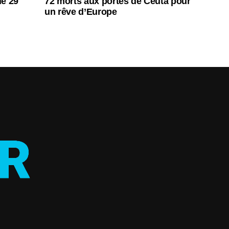
de 29
72 morts aux portes de Ceuta pour
un rêve d’Europe