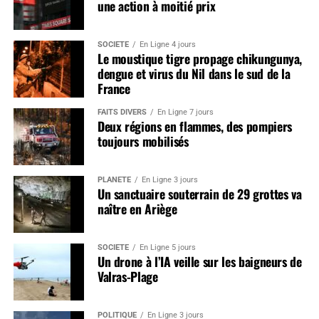
une action à moitié prix
SOCIÉTÉ
En Ligne 4 jours
Le moustique tigre propage chikungunya,
dengue et virus du Nil dans le sud de la
France
FAITS DIVERS
En Ligne 7 jours
Deux régions en flammes, des pompiers
toujours mobilisés
PLANÈTE
En Ligne 3 jours
Un sanctuaire souterrain de 29 grottes va
naître en Ariège
SOCIÉTÉ
En Ligne 5 jours
Un drone à l’IA veille sur les baigneurs de
Valras-Plage
POLITIQUE
En Ligne 3 jours