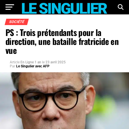
SOCIÉTÉ
PS : Trois prétendants pour la
direction, une bataille fratricide en
vue
Article
En Ligne 1 an
le
23 avril 2025
Par
Le Singulier avec AFP