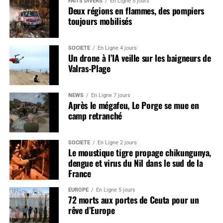
FAITS DIVERS
En Ligne 5 jours
Deux régions en flammes, des pompiers
toujours mobilisés
SOCIÉTÉ
En Ligne 4 jours
Un drone à l’IA veille sur les baigneurs de
Valras-Plage
NEWS
En Ligne 7 jours
Après le mégafeu, Le Porge se mue en
camp retranché
SOCIÉTÉ
En Ligne 2 jours
Le moustique tigre propage chikungunya,
dengue et virus du Nil dans le sud de la
France
EUROPE
En Ligne 5 jours
72 morts aux portes de Ceuta pour un
rêve d’Europe