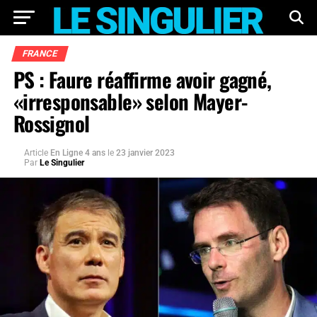
FRANCE
PS : Faure réaffirme avoir gagné,
«irresponsable» selon Mayer-
Rossignol
Article
En Ligne 4 ans
le
23 janvier 2023
Par
Le Singulier