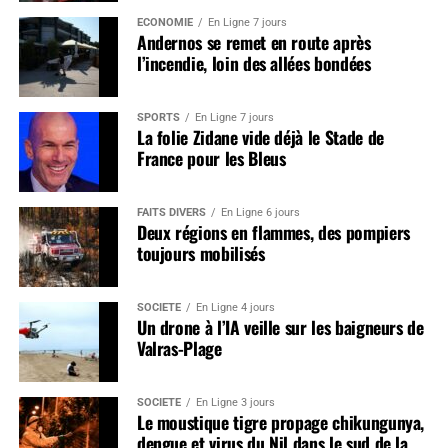
ÉCONOMIE
En Ligne 7 jours
Andernos se remet en route après
l’incendie, loin des allées bondées
SPORTS
En Ligne 7 jours
La folie Zidane vide déjà le Stade de
France pour les Bleus
FAITS DIVERS
En Ligne 6 jours
Deux régions en flammes, des pompiers
toujours mobilisés
SOCIÉTÉ
En Ligne 4 jours
Un drone à l’IA veille sur les baigneurs de
Valras-Plage
SOCIÉTÉ
En Ligne 3 jours
Le moustique tigre propage chikungunya,
dengue et virus du Nil dans le sud de la