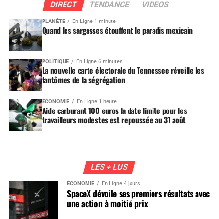
DIRECT
TENDANCE
VIDEOS
PLANÈTE
En Ligne 1 minute
Quand les sargasses étouffent le paradis mexicain
POLITIQUE
En Ligne 6 minutes
La nouvelle carte électorale du Tennessee réveille les
fantômes de la ségrégation
ÉCONOMIE
En Ligne 1 heure
Aide carburant 100 euros la date limite pour les
travailleurs modestes est repoussée au 31 août
LES + LUS
ÉCONOMIE
En Ligne 4 jours
SpaceX dévoile ses premiers résultats avec
une action à moitié prix