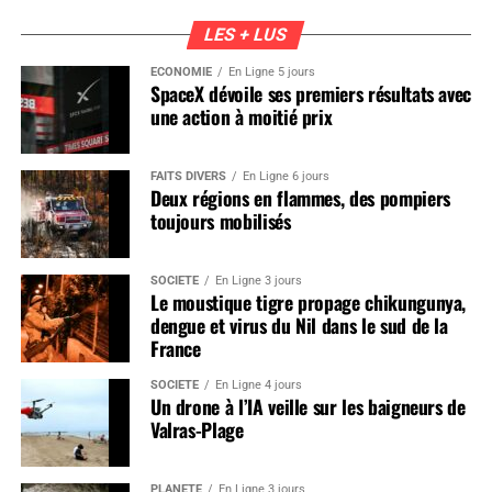
LES + LUS
ÉCONOMIE
En Ligne 5 jours
SpaceX dévoile ses premiers résultats avec
une action à moitié prix
FAITS DIVERS
En Ligne 6 jours
Deux régions en flammes, des pompiers
toujours mobilisés
SOCIÉTÉ
En Ligne 3 jours
Le moustique tigre propage chikungunya,
dengue et virus du Nil dans le sud de la
France
SOCIÉTÉ
En Ligne 4 jours
Un drone à l’IA veille sur les baigneurs de
Valras-Plage
PLANÈTE
En Ligne 3 jours