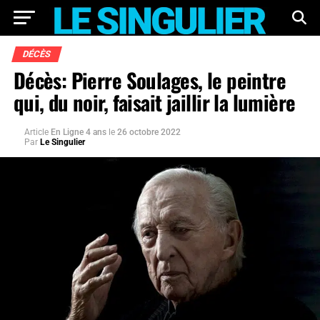
DÉCÈS
Décès: Pierre Soulages, le peintre
qui, du noir, faisait jaillir la lumière
Article
En Ligne 4 ans
le
26 octobre 2022
Par
Le Singulier