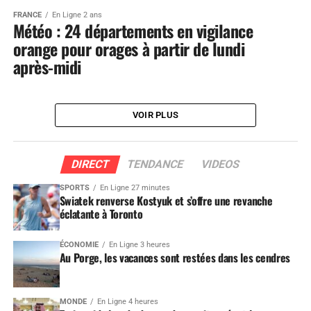
FRANCE
En Ligne 2 ans
Météo : 24 départements en vigilance
orange pour orages à partir de lundi
après-midi
VOIR PLUS
DIRECT
TENDANCE
VIDEOS
SPORTS
En Ligne 27 minutes
Swiatek renverse Kostyuk et s’offre une revanche
éclatante à Toronto
ÉCONOMIE
En Ligne 3 heures
Au Porge, les vacances sont restées dans les cendres
MONDE
En Ligne 4 heures