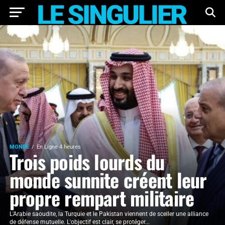
MONDE
En Ligne 4 heures
Trois poids lourds du
monde sunnite créent leur
propre rempart militaire
L'Arabie saoudite, la Turquie et le Pakistan viennent de sceller une alliance
de défense mutuelle. L'objectif est clair, se protéger...