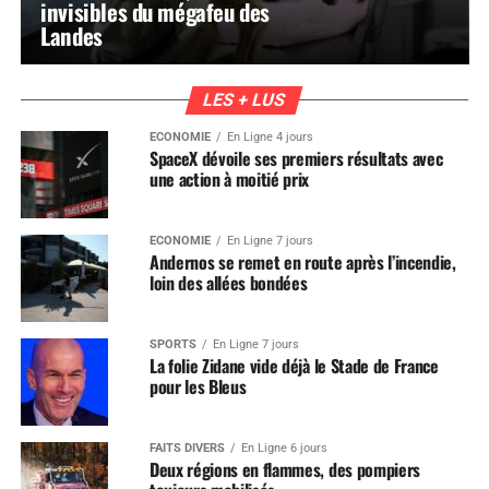
invisibles du mégafeu des
Landes
LES + LUS
ÉCONOMIE
En Ligne 4 jours
SpaceX dévoile ses premiers résultats avec
une action à moitié prix
ÉCONOMIE
En Ligne 7 jours
Andernos se remet en route après l’incendie,
loin des allées bondées
SPORTS
En Ligne 7 jours
La folie Zidane vide déjà le Stade de France
pour les Bleus
FAITS DIVERS
En Ligne 6 jours
Deux régions en flammes, des pompiers