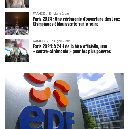
FRANCE
En Ligne 2 ans
Paris 2024 : Une cérémonie d’ouverture des Jeux
Olympiques éblouissante sur la seine
SOCIÉTÉ
En Ligne 2 ans
Paris 2024: à 24H de la fête officielle, une
« contre-cérémonie » pour les plus pauvres