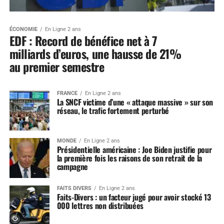
ÉCONOMIE
En Ligne 2 ans
EDF : Record de bénéfice net à 7
milliards d’euros, une hausse de 21%
au premier semestre
FRANCE
En Ligne 2 ans
La SNCF victime d’une « attaque massive » sur son
réseau, le trafic fortement perturbé
MONDE
En Ligne 2 ans
Présidentielle américaine : Joe Biden justifie pour
la première fois les raisons de son retrait de la
campagne
FAITS DIVERS
En Ligne 2 ans
Faits-Divers : un facteur jugé pour avoir stocké 13
000 lettres non distribuées