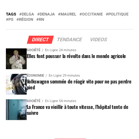
TAGS
DELGA
DENAJA
MAUREL
OCCITANIE
POLITIQUE
PS
RÉGION
RN
DIRECT
TENDANCE
VIDEOS
SOCIÉTÉ
En Ligne 24 minutes
Elles font pousser la révolte dans le monde agricole
ÉCONOMIE
En Ligne 29 minutes
Volkswagen sommée de réagir vite pour ne pas perdre
pied
SOCIÉTÉ
En Ligne 54 minutes
La France va vieillir à toute vitesse, l’hôpital tente de
suivre