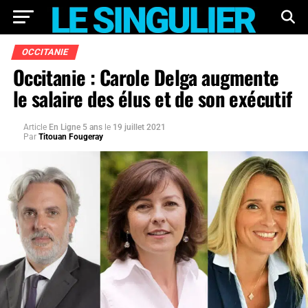
OCCITANIE
Occitanie : Carole Delga augmente
le salaire des élus et de son exécutif
Article
En Ligne 5 ans
le
19 juillet 2021
Par
Titouan Fougeray