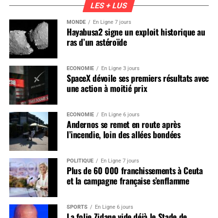
LES + LUS
MONDE
En Ligne 7 jours
Hayabusa2 signe un exploit historique au
ras d’un astéroïde
ÉCONOMIE
En Ligne 3 jours
SpaceX dévoile ses premiers résultats avec
une action à moitié prix
ÉCONOMIE
En Ligne 6 jours
Andernos se remet en route après
l’incendie, loin des allées bondées
POLITIQUE
En Ligne 7 jours
Plus de 60 000 franchissements à Ceuta
et la campagne française s’enflamme
SPORTS
En Ligne 6 jours
La folie Zidane vide déjà le Stade de