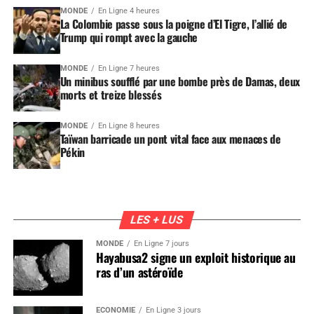
MONDE
En Ligne 4 heures
La Colombie passe sous la poigne d’El Tigre, l’allié de
Trump qui rompt avec la gauche
MONDE
En Ligne 7 heures
Un minibus soufflé par une bombe près de Damas, deux
morts et treize blessés
MONDE
En Ligne 8 heures
Taïwan barricade un pont vital face aux menaces de
Pékin
LES + LUS
MONDE
En Ligne 7 jours
Hayabusa2 signe un exploit historique au
ras d’un astéroïde
ÉCONOMIE
En Ligne 3 jours