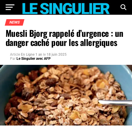
NEWS
Muesli Bjorg rappelé d’urgence : un
danger caché pour les allergiques
Article
En Ligne 1 an
le
18 juin 2025
Par
Le Singulier avec AFP