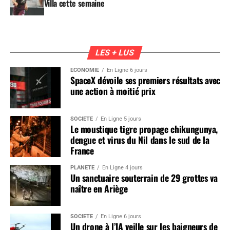
Villa cette semaine
LES + LUS
ÉCONOMIE
En Ligne 6 jours
SpaceX dévoile ses premiers résultats avec
une action à moitié prix
SOCIÉTÉ
En Ligne 5 jours
Le moustique tigre propage chikungunya,
dengue et virus du Nil dans le sud de la
France
PLANÈTE
En Ligne 4 jours
Un sanctuaire souterrain de 29 grottes va
naître en Ariège
SOCIÉTÉ
En Ligne 6 jours
Un drone à l’IA veille sur les baigneurs de