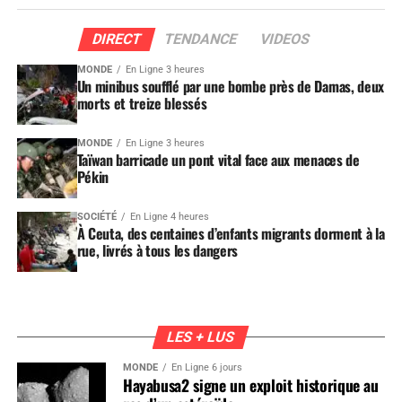
DIRECT
TENDANCE
VIDEOS
MONDE
En Ligne 3 heures
Un minibus soufflé par une bombe près de Damas, deux
morts et treize blessés
MONDE
En Ligne 3 heures
Taïwan barricade un pont vital face aux menaces de
Pékin
SOCIÉTÉ
En Ligne 4 heures
À Ceuta, des centaines d’enfants migrants dorment à la
rue, livrés à tous les dangers
LES + LUS
MONDE
En Ligne 6 jours
Hayabusa2 signe un exploit historique au