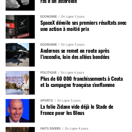
ras d’un astéroïde
ÉCONOMIE
En Ligne 3 jours
SpaceX dévoile ses premiers résultats avec
une action à moitié prix
ÉCONOMIE
En Ligne 5 jours
Andernos se remet en route après
l’incendie, loin des allées bondées
POLITIQUE
En Ligne 6 jours
Plus de 60 000 franchissements à Ceuta
et la campagne française s’enflamme
SPORTS
En Ligne 5 jours
La folie Zidane vide déjà le Stade de
France pour les Bleus
FAITS DIVERS
En Ligne 4 jours