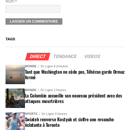
Nom *
TAGS
DIRECT
TENDANCE
VIDEOS
MONDE
En Ligne 8 minutes
Tant que Washington ne cède pas, Téhéran garde Ormuz
fermé
MONDE
En Ligne 2 heures
La Colombie accueille son nouveau président avec des
attaques meurtrières
SPORTS
En Ligne 9 heures
Swiatek renverse Kostyuk et s’offre une revanche
éclatante à Toronto