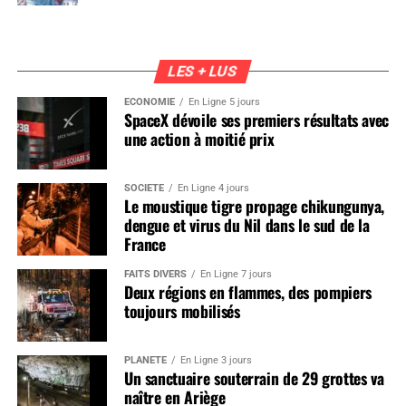
LES + LUS
ÉCONOMIE
En Ligne 5 jours
SpaceX dévoile ses premiers résultats avec
une action à moitié prix
SOCIÉTÉ
En Ligne 4 jours
Le moustique tigre propage chikungunya,
dengue et virus du Nil dans le sud de la
France
FAITS DIVERS
En Ligne 7 jours
Deux régions en flammes, des pompiers
toujours mobilisés
PLANÈTE
En Ligne 3 jours
Un sanctuaire souterrain de 29 grottes va
naître en Ariège