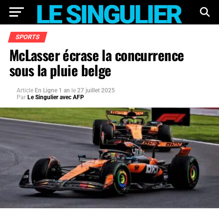
SPORTS
McLasser écrase la concurrence
sous la pluie belge
Article
En Ligne 1 an
le
27 juillet 2025
Par
Le Singulier avec AFP