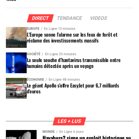
DIRECT
TENDANCE
VIDEOS
EUROPE
En Ligne 13 minutes
L’Europe sonne l’alarme sur les feux de forêt et
réclame des investissements massifs
SOCIÉTÉ
En Ligne 33 minutes
La seule souche d’hantavirus transmissible entre
humains détectée après un voyage
ÉCONOMIE
En Ligne 48 minutes
Le géant Apollo s’offre EasyJet pour 6,7 milliards
d’euros
LES + LUS
MONDE
En Ligne 6 jours
Hayabusa2 signe un exploit historique au