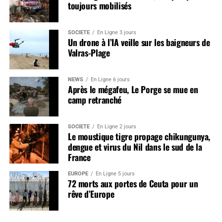
toujours mobilisés
SOCIÉTÉ
En Ligne 3 jours
Un drone à l’IA veille sur les baigneurs de
Valras-Plage
NEWS
En Ligne 6 jours
Après le mégafeu, Le Porge se mue en
camp retranché
SOCIÉTÉ
En Ligne 2 jours
Le moustique tigre propage chikungunya,
dengue et virus du Nil dans le sud de la
France
EUROPE
En Ligne 5 jours
72 morts aux portes de Ceuta pour un
rêve d’Europe