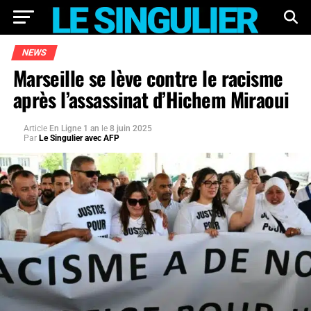
NEWS
Marseille se lève contre le racisme
après l’assassinat d’Hichem Miraoui
Article
En Ligne 1 an
le
8 juin 2025
Par
Le Singulier avec AFP