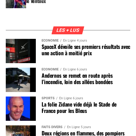
le Ventoux
LES + LUS
ÉCONOMIE
En Ligne 4 jours
SpaceX dévoile ses premiers résultats avec
une action à moitié prix
ÉCONOMIE
En Ligne 6 jours
Andernos se remet en route après
l’incendie, loin des allées bondées
SPORTS
En Ligne 6 jours
La folie Zidane vide déjà le Stade de
France pour les Bleus
FAITS DIVERS
En Ligne 5 jours
Deux régions en flammes, des pompiers